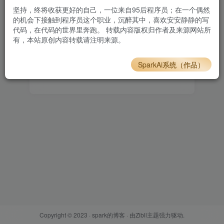
坚持，终将收获更好的自己，一位来自95后程序员；在一个偶然
设置新密码
的机会下接触到程序员这个职业，沉醉其中，喜欢安安静静的写
代码，在代码的世界里奔跑。 转载内容版权归作者及来源网站所
有，本站原创内容转载请注明来源。
重复密码
SparkAi系统（作品）
确认提交
Copyright © 2023 ·
spark的博客
· 由
Zibll主题
强力驱动.