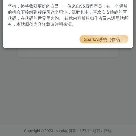
坚持，终将收获更好的自己，一位来自95后程序员；在一个偶然
设置新密码
的机会下接触到程序员这个职业，沉醉其中，喜欢安安静静的写
代码，在代码的世界里奔跑。 转载内容版权归作者及来源网站所
有，本站原创内容转载请注明来源。
重复密码
SparkAi系统（作品）
确认提交
Copyright © 2023 ·
spark的博客
· 由
Zibll主题
强力驱动.